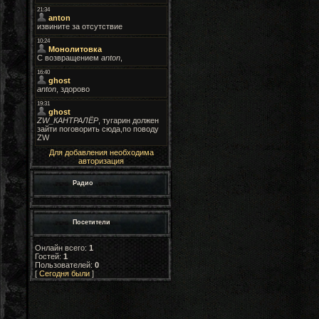
Для добавления необходима
авторизация
Радио
Посетители
Онлайн всего:
1
Гостей:
1
Пользователей:
0
[
Сегодня были
]