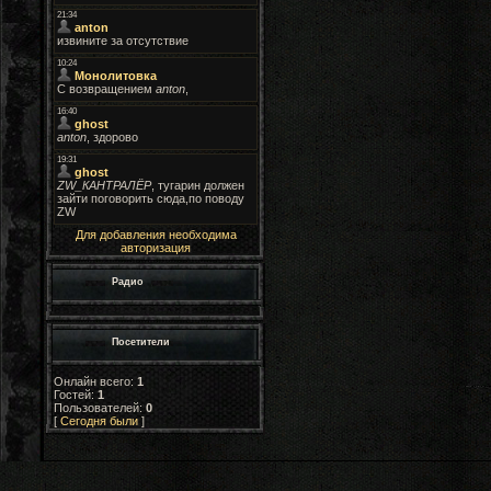
Для добавления необходима
авторизация
Радио
Посетители
Онлайн всего:
1
Гостей:
1
Пользователей:
0
[
Сегодня были
]