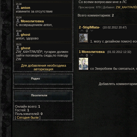
Со всеми вопросами мне в ЛС
Просмотров
: 879 |
Добавил
:
ZW_КАНТРАЛЁ
Всего комментариев
:
2
2
-StiglMlata-
(10.02.2012 20:47)
0
1. могу с дизайном помоч) есе
1
Монолитовка
(01.02.2012 12:32)
0
Для добавления необходима
со Зверобоем бы связаться, 
авторизация
Радио
Добавлять комментарии 
Посетители
Онлайн всего:
1
Гостей:
1
Пользователей:
0
[
Сегодня были
]